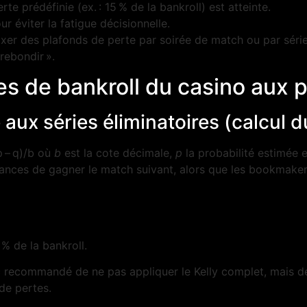
rte prédéfinie (ex. : 15 % de la bankroll) est atteinte.
ur éviter la fatigue décisionnelle.
fixer des plafonds de perte par soirée de match ou par séri
rebondir ».
ies de bankroll du casino aux
aux séries éliminatoires (calcul 
 – q)/b où
b
est la cote décimale,
p
la probabilité estimée 
ances de gagner le match suivant, alors que les bookmakers
6 % de la bankroll.
onc recommandé de ne pas appliquer le Kelly complet, mais d
de pertes.