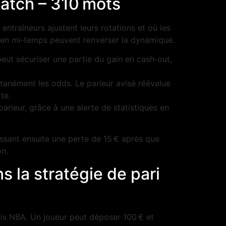
match – 310 mots
entraîneurs ajustent leurs rotations et où les
 en mi‑temps peuvent renverser la dynamique.
peut sécuriser une partie du gain en cash‑out,
antanément les odds. Le parieur avisé réévalue
te.
arieur, grâce à une alerte de statistiques en
issant ensuite une perte de 15 € après que
on.
s la stratégie de pari
aris NBA. Un joueur peut déposer 100 € et