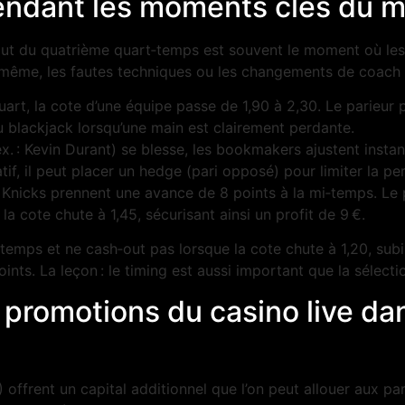
pendant les moments clés du 
début du quatrième quart‑temps est souvent le moment où les 
 même, les fautes techniques ou les changements de coach
uart, la cote d’une équipe passe de 1,90 à 2,30. Le parieur 
au blackjack lorsqu’une main est clairement perdante.
(ex. : Kevin Durant) se blesse, les bookmakers ajustent inst
tif, il peut placer un hedge (pari opposé) pour limiter la per
s Knicks prennent une avance de 8 points à la mi‑temps. Le p
a cote chute à 1,45, sécurisant ainsi un profit de 9 €.
temps et ne cash‑out pas lorsque la cote chute à 1,20, sub
nts. La leçon : le timing est aussi important que la sélecti
 promotions du casino live dan
) offrent un capital additionnel que l’on peut allouer aux p