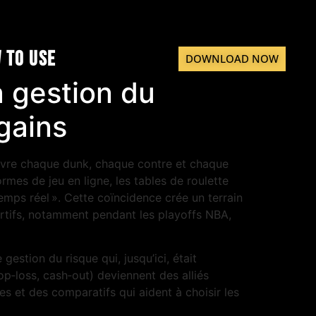
 to Use
DOWNLOAD NOW
a gestion du
gains
uivre chaque dunk, chaque contre et chaque
rmes de jeu en ligne, les tables de roulette
 temps réel ». Cette coïncidence crée un terrain
portifs, notamment pendant les playoffs NBA,
gestion du risque qui, jusqu’ici, était
top‑loss, cash‑out) deviennent des alliés
es et des comparatifs qui aident à choisir les