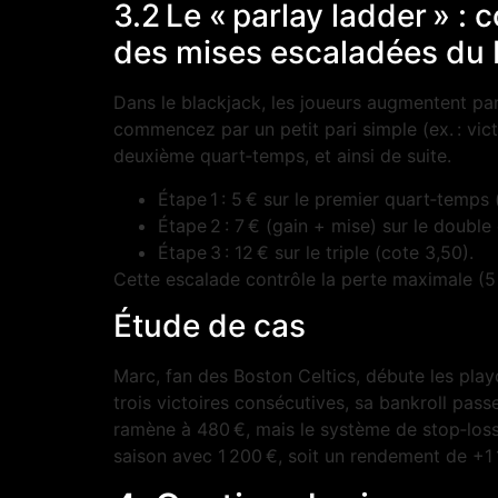
3.2 Le « parlay ladder » :
des mises escaladées du 
Dans le blackjack, les joueurs augmentent par
commencez par un petit pari simple (ex. : vict
deuxième quart‑temps, et ainsi de suite.
Étape 1 : 5 € sur le premier quart‑temps 
Étape 2 : 7 € (gain + mise) sur le double
Étape 3 : 12 € sur le triple (cote 3,50).
Cette escalade contrôle la perte maximale (5 
Étude de cas
Marc, fan des Boston Celtics, débute les playo
trois victoires consécutives, sa bankroll pas
ramène à 480 €, mais le système de stop‑loss 
saison avec 1 200 €, soit un rendement de +1 