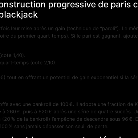
 construction progressive de paris
blackjack
fois leur mise après un gain (technique de “paroli”). Le mêm
oire du premier quart‑temps). Si le pari est gagnant, ajoute
(cote 1,40).
 quart‑temps (cote 2,10).
€) tout en offrant un potentiel de gain exponentiel si la s
ffs avec une bankroll de 100 €. Il adopte une fraction de Kel
se à 260 €, puis à 620 € après une série de quatre succès.
(20 % de la bankroll) l’empêche de descendre sous 96 €. En
100 % sans jamais dépasser son seuil de perte.