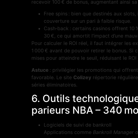
recevoir 100 € de bonus, augmentant ainsi sa 
Free spins : bien que destinés aux slots
couverture sur un pari à faible risque.
Cash‑back : certains casinos offrent 10 %
30 €, ce qui amortit l’impact d’une mauv
Pour calculer le ROI réel, il faut intégrer l
1 000 € avant de pouvoir retirer le bonus. Si 
mises pour atteindre le seuil, réduisant le ROI 
Astuce
: privilégier les promotions qui offren
favorable. Le site
Colizey
répertorie régulière
séries éliminatoires.
6. Outils technologiqu
parieurs NBA – 340 mo
Logiciels de suivi de bankroll
Applications comme
Bankroll Manager
o