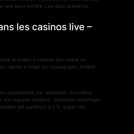
ler une série entière. Les deux scénarios
ns les casinos live –
ite le joueur à calibrer son risque en
du capital à miser sur chaque pari, évitant
ette européenne, par exemple). Connaître
 une logique similaire : comparer l’avantage
kmaker est supérieur à 5 %, le pari est