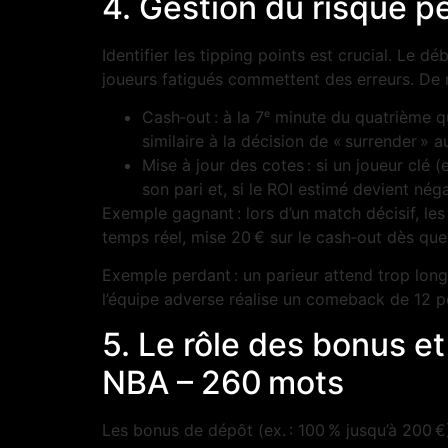
4. Gestion du risque 
Identifier les tipping points est crucial. Le 
joueurs fatigués commettent des erreurs. De
Cash‑out : à la 7ᵉ minute du quatrième q
similaire à la décision de « surrender » 
Mise à jour des cotes : si un joueur clé 
son pari et, si le ROI estimé devient néga
Exemple gagnant : lors d’un match décisif, le
temps réel, mise 20 € sur le cash‑out dès que l
Exemple perdant : un parieur attend trop long
l’équipe adverse réalise un comeback de 12 poi
5. Le rôle des bonus et
NBA – 260 mots
Les bonus de dépôt (ex. : 100 % jusqu’à 200 €