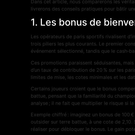
Dans cet article, nous comparerons les vérita
livrerons des conseils pratiques pour bâtir une
1. Les bonus de bienven
Les opérateurs de paris sportifs rivalisent d’
trois piliers les plus courants. Le premier con
événement sélectionné, tandis que le cash‑b
Ces promotions paraissent séduisantes, mais 
d’un taux de contribution de 20 % sur les paris
limites de mise, les cotes minimales et les da
Certains joueurs croient que le bonus compen
battue, pensant que la familiarité du champio
analyse ; il ne fait que multiplier le risque si l
Exemple chiffré : imaginez un bonus de 100 €
outsider sur terre battue, à une cote de 2,10.
réaliser pour débloquer le bonus. Le gain poten