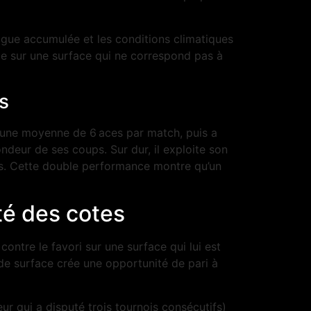
atigue accumulée et les conditions climatiques
ême sur une surface qui ne correspond pas à
s
c une moyenne de 6 aces par match, puis a
ndeur de ses coups. Sur dur, il exploite son
llies. Cette double performance montre qu’un
ité des cotes
contre le favori sur une surface qui lui est
 de surface crée une opportunité de pari à
r qui a disputé trois tournois consécutifs)