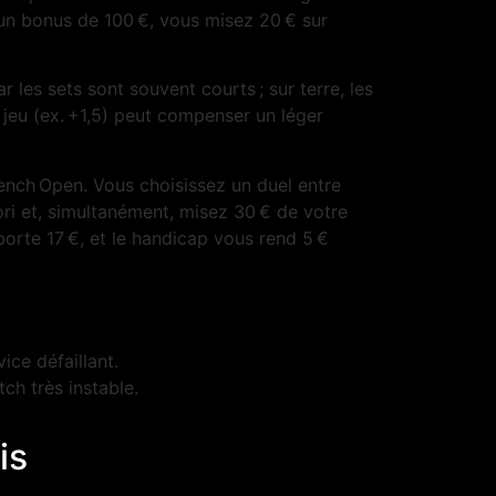
’un bonus de 100 €, vous misez 20 € sur
r les sets sont souvent courts ; sur terre, les
 jeu (ex. +1,5) peut compenser un léger
ench Open. Vous choisissez un duel entre
vori et, simultanément, misez 30 € de votre
porte 17 €, et le handicap vous rend 5 €
ice défaillant.
tch très instable.
is