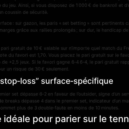
 jeu. Ainsi, si vous disposez de 1 000 € de bankroll et d
n coussin de sécurité.
ace : sur gazon, les paris « set betting » sont pertinents ca
arges grâce aux rallies prolongés ; sur dur, le handicap de
ari gratuit de 10 € valable sur n’importe quel match du Fr
te du favori est 1,70. Vous placez le pari gratuit sur le fa
e +2,5 jeux. Si le favori gagne 6‑4 6‑4, le pari gratuit rap
our un risque de 30 € seulement.
 “stop‑loss” surface‑spécifique
emier set dépasse 6‑2 en faveur de l’outsider, signe d’un serv
e de breaks dépasse 4 dans le premier set, indicateur d’un ma
lé commet plus de 3 double‑faute en moins de 10 minutes.
 idéale pour parier sur le tenn