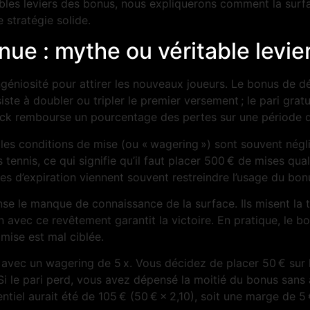
bles leviers des bonus, nous expliquerons comment la surfa
 stratégie solide.
ue : mythe ou véritable levier
ingéniosité pour attirer les nouveaux joueurs. Le bonus de dé
siste à doubler ou tripler le premier versement ; le pari grat
ack rembourse un pourcentage des pertes sur une période 
les conditions de mise (ou « wagering ») sont souvent négl
 tennis, ce qui signifie qu’il faut placer 500 € de mises qua
tes d’expiration viennent souvent restreindre l’usage du bon
se le manque de connaissance de la surface. Ils misent la t
n avec ce revêtement garantit la victoire. En pratique, le
a mise est mal ciblée.
 avec un wagering de 5 x. Vous décidez de placer 50 € sur 
 Si le pari perd, vous avez dépensé la moitié du bonus sans 
tiel aurait été de 105 € (50 € × 2,10), soit une marge de 5 €