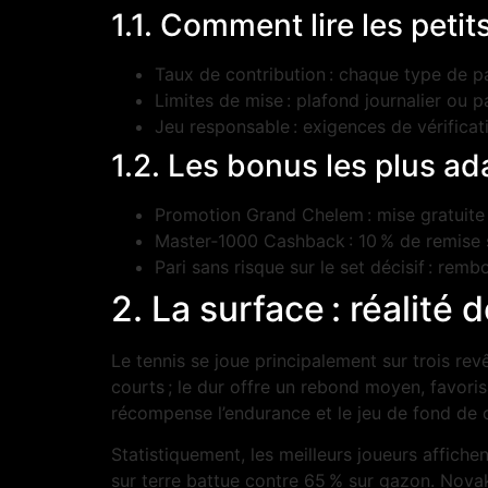
1.1. Comment lire les petit
Taux de contribution : chaque type de pa
Limites de mise : plafond journalier ou pa
Jeu responsable : exigences de vérificati
1.2. Les bonus les plus ad
Promotion Grand Chelem : mise gratuite 
Master‑1000 Cashback : 10 % de remise s
Pari sans risque sur le set décisif : rem
2. La surface : réalité
Le tennis se joue principalement sur trois rev
courts ; le dur offre un rebond moyen, favorisa
récompense l’endurance et le jeu de fond de 
Statistiquement, les meilleurs joueurs affich
sur terre battue contre 65 % sur gazon. Novak 