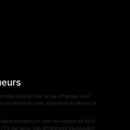
.
ueurs
la balle rebondit bas et les échanges sont
attue ralentit la balle, augmente le rebond et
l Nadal possède un taux de victoire de 85 %
71 % sur terre. Ces différences s’expliquent