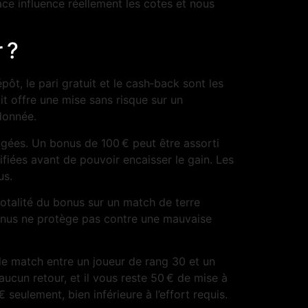
ce influence réellement les cotes et nous
 ?
pôt, le pari gratuit et le cash‑back sont les
uit offre une mise sans risque sur un
donnée.
igées. Un bonus de 100 € peut être assorti
lifiées avant de pouvoir encaisser le gain. Les
us.
otalité du bonus sur un match de terre
 bonus ne protège pas contre une mauvaise
le match entre un joueur de rang 30 et un
aucun retour, et il vous reste 50 € de mise à
 seulement, bien inférieure à l’effort requis.