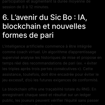
participation et augmentent la durée moyenne de
session de 8 à 12 minutes.
6. L’avenir du Sic Bo : IA,
blockchain et nouvelles
formes de pari
L’intelligence artificielle commence à être intégrée
comme coach virtuel. Un algorithme d’apprentissage
supervisé analyse les historiques de mise et propose en
temps réel des recommandations de pari (ex. « éviter
les triples après trois pertes consécutives »). Cette
assistance, toutefois, doit être encadrée pour éviter le
jeu excessif, d’où les futures exigences de conformité.
La blockchain offre une traçabilité totale du RNG. En
enregistrant chaque seed et résultat sur un ledger
public, les joueurs peuvent vérifier l’équité sans passer