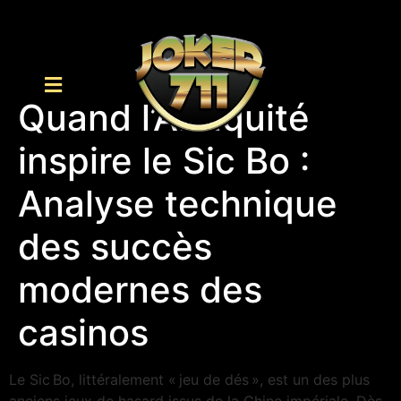
Quand l’Antiquité
inspire le Sic Bo :
Analyse technique
des succès
modernes des
casinos
Le Sic Bo, littéralement « jeu de dés », est un des plus