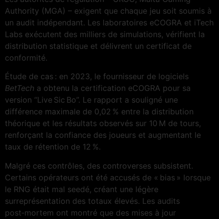
Authority (MGA) – exigent que chaque jeu soit soumis à
un audit indépendant. Les laboratoires eCOGRA et iTech
Labs exécutent des milliers de simulations, vérifient la
distribution statistique et délivrent un certificat de
conformité.
Étude de cas : en 2023, le fournisseur de logiciels
BetTech
a obtenu la certification eCOGRA pour sa
version “Live Sic Bo”. Le rapport a souligné une
différence maximale de 0,02 % entre la distribution
théorique et les résultats observés sur 10 M de tours,
renforçant la confiance des joueurs et augmentant le
taux de rétention de 12 %.
Malgré ces contrôles, des controverses subsistent.
Certains opérateurs ont été accusés de « bias » lorsque
le RNG était mal seedé, créant une légère
surreprésentation des totaux élevés. Les audits
post‑mortem ont montré que des mises à jour