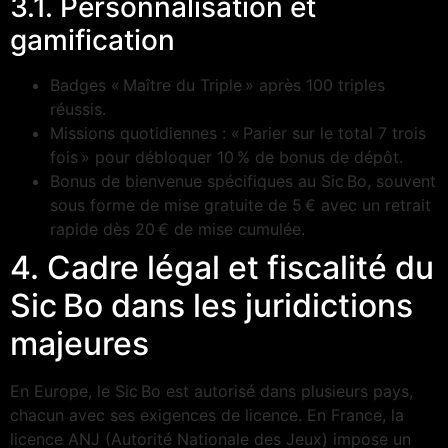
3.1. Personnalisation et
gamification
Badges « Maître du Triple » après 100 triples
réussis.
Missions quotidiennes : « Parier sur le total 7 trois
fois » pour débloquer 10 % de bonus de dépôt.
Bonus de bienvenue spécifiques au Sic Bo, souvent
sous forme de mise gratuite de 5 € avec un retrait
rapide dès 20 € de mise cumulée.
4. Cadre légal et fiscalité du
Sic Bo dans les juridictions
majeures
En Europe, le Sic Bo est autorisé dans plusieurs pays,
chacun avec ses exigences de licence. En France, la
licence ANJ (Autorité Nationale des Jeux) impose un