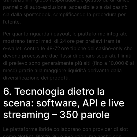
pannello di auto‑esclusione, accessibile sia dal casinò
sia dalla sportsbook, semplificando la procedura per
l’utente.
Per quanto riguarda i payout, le piattaforme integrate
mostrano tempi medi di 24 ore per prelievi tramite
e‑wallet, contro le 48‑72 ore tipiche dei casinò‑only che
devono processare due flussi di denaro separati. I limiti
di prelievo sono generalmente più alti (fino a 10.000 € al
mese) grazie alla maggiore liquidità derivante dalla
diversificazione dei prodotti.
6. Tecnologia dietro la
scena: software, API e live
streaming – 350 parole
Le piattaforme ibride collaborano con provider di slot
come NetEnt, Play’n GO e Evolution, ma anche con