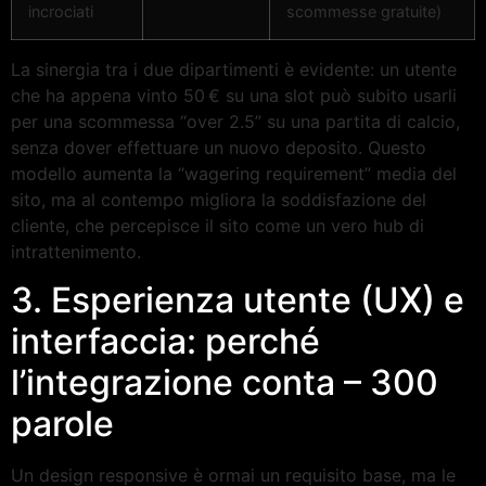
incrociati
scommesse gratuite)
La sinergia tra i due dipartimenti è evidente: un utente
che ha appena vinto 50 € su una slot può subito usarli
per una scommessa “over 2.5” su una partita di calcio,
senza dover effettuare un nuovo deposito. Questo
modello aumenta la “wagering requirement” media del
sito, ma al contempo migliora la soddisfazione del
cliente, che percepisce il sito come un vero hub di
intrattenimento.
3. Esperienza utente (UX) e
interfaccia: perché
l’integrazione conta – 300
parole
Un design responsive è ormai un requisito base, ma le