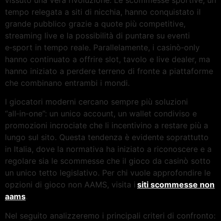
vissuto una vera rivoluzione. Le scommesse sportive, un
tempo relegata a siti di nicchia, hanno conquistato il
grande pubblico grazie a quote più competitive,
streaming live e la possibilità di puntare su eventi
e‑sport in tempo reale. Parallelamente, i casinò‑only
hanno continuato a offrire slot, tavolo e live dealer, ma
hanno iniziato a perdere terreno di fronte a piattaforme
che combinano entrambi i mondi.
I giocatori moderni cercano sempre più soluzioni
“all‑in‑one”: un unico account, un wallet condiviso e
promozioni incrociate che li incentivino a restare più a
lungo sul sito. Questa tendenza è evidente soprattutto
in Italia, dove la normativa ha iniziato a riconoscere e a
regolare sia le scommesse che il gioco da casinò sotto
un unico tetto legislativo. Per chi vuole approfondire le
opzioni di gioco non AAMS, visita i
siti scommesse non
aams
.
Nel seguito analizzeremo i principali criteri di confronto: