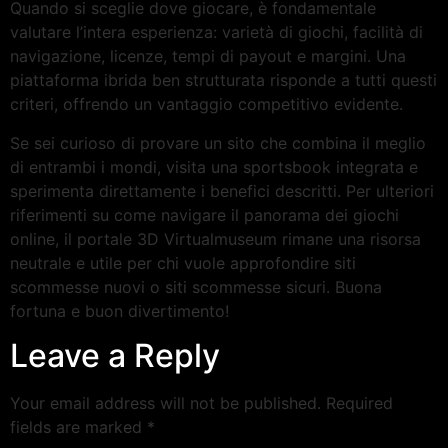
Quando si sceglie dove giocare, è fondamentale
valutare l’intera esperienza: varietà di giochi, facilità di
navigazione, licenze, tempi di payout e margini. Una
piattaforma ibrida ben strutturata risponde a tutti questi
criteri, offrendo un vantaggio competitivo evidente.
Se sei curioso di provare un sito che combina il meglio
di entrambi i mondi, visita una sportsbook integrata e
sperimenta direttamente i benefici descritti. Per ulteriori
riferimenti su come navigare il panorama dei giochi
online, il portale 3D Virtualmuseum rimane una risorsa
neutrale e utile per chi vuole approfondire siti
scommesse nuovi o siti scommesse sicuri. Buona
fortuna e buon divertimento!
Leave a Reply
Your email address will not be published.
Required
fields are marked
*