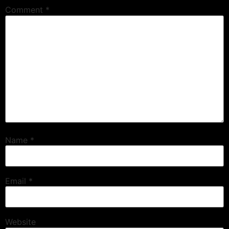
Comment
*
Name
*
Email
*
Website