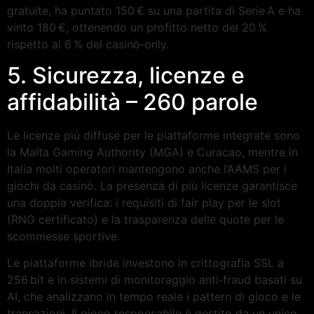
gratuite, ha puntato 150 € su una partita di Serie A e ha
vinto 180 €, ottenendo un profitto netto del 20 %
rispetto al 6 % del casinò‑only.
5. Sicurezza, licenze e
affidabilità – 260 parole
Le licenze più diffuse per le piattaforme integrate sono
la Malta Gaming Authority (MGA) e Curacao, mentre in
Italia molti operatori mantengono anche l’AAMS per i
giochi da casinò. La presenza di più licenze garantisce
una doppia verifica: i requisiti di fair play per le slot
(RNG certificato) e la trasparenza delle quote per le
scommesse sportive.
Le piattaforme ibride investono in crittografia SSL a
256 bit e in sistemi di monitoraggio anti‑fraud basati su
AI, che analizzano in tempo reale i pattern di gioco e le
transazioni. Il gioco responsabile è gestito da un unico