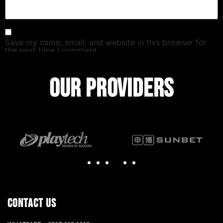
Save my name, email, and website in this browser for
the next time I comment.
OUR PROVIDERS
contact us