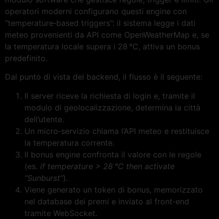
operatori moderni configurano questi engine con
“temperature‑based triggers”: il sistema legge i dati
meteo provenienti da API come OpenWeatherMap e, se
la temperatura locale supera i 28 °C, attiva un bonus
predefinito.
Dal punto di vista del backend, il flusso è il seguente:
Il server riceve la richiesta di login e, tramite il
modulo di geolocalizzazione, determina la città
dell’utente.
Un micro‑servizio chiama l’API meteo e restituisce
la temperatura corrente.
Il bonus engine confronta il valore con le regole
(es.
if temperature > 28 °C then activate
“Sunburst”
).
Viene generato un token di bonus, memorizzato
nel database dei premi e inviato al front‑end
tramite WebSocket.