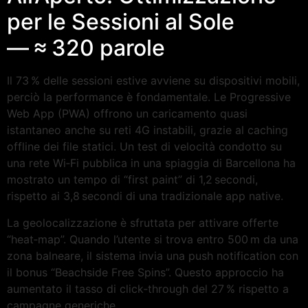
per le Sessioni al Sole
— ≈ 320 parole
Il 73 % delle sessioni estive avviene su dispositivi mobili,
perciò la performance è fondamentale. Le Progressive
Web App (PWA) offrono un caricamento quasi
istantaneo anche su reti 4G instabili, grazie al caching
offline dei file statici. Un test di velocità condotto su
una rete Wi‑Fi pubblica in una spiaggia di Barcellona ha
mostrato un tempo di “first paint” di 1,2 secondi,
rispetto ai 3,8 secondi di una tradizionale app native.
La geolocalizzazione è sfruttata per attivare offerte
“heat‑map”. Quando l’utente si trova entro 500 m da una
zona balneare, il sistema invia una push notification con
il bonus “Beachside Free Spins”. Questo approccio ha
aumentato il tasso di click‑through del 27 % rispetto a
campagne generiche.