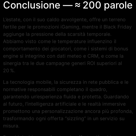
Conclusione — ≈ 200 parole
L’estate, con il suo caldo avvolgente, offre un terreno
fertile per le promozioni iGaming, mentre il Black Friday
aggiunge la pressione della scarsità temporale.
Abbiamo visto come le temperature influenzino il
comportamento dei giocatori, come i sistemi di bonus
engine si integrino con dati meteo e CRM, e come la
sinergia tra le due campagne generi ROI superiori al
20 %.
La tecnologia mobile, la sicurezza in rete pubblica e le
normative responsabili completano il quadro,
garantendo un’esperienza fluida e protetta. Guardando
al futuro, l’intelligenza artificiale e le realtà immersive
promettono una personalizzazione ancora più profonda,
trasformando ogni offerta “sizzling” in un servizio su
misura.