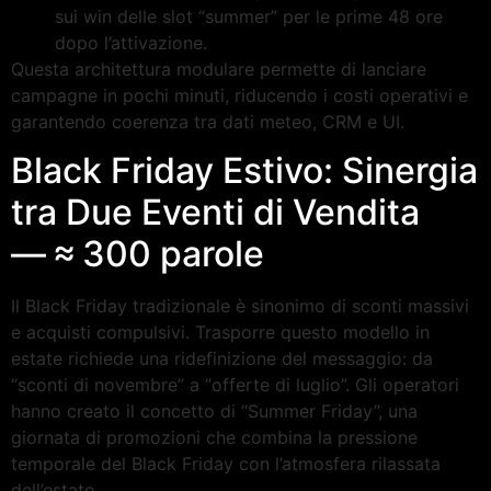
sui win delle slot “summer” per le prime 48 ore
dopo l’attivazione.
Questa architettura modulare permette di lanciare
campagne in pochi minuti, riducendo i costi operativi e
garantendo coerenza tra dati meteo, CRM e UI.
Black Friday Estivo: Sinergia
tra Due Eventi di Vendita
— ≈ 300 parole
Il Black Friday tradizionale è sinonimo di sconti massivi
e acquisti compulsivi. Trasporre questo modello in
estate richiede una ridefinizione del messaggio: da
“sconti di novembre” a “offerte di luglio”. Gli operatori
hanno creato il concetto di “Summer Friday”, una
giornata di promozioni che combina la pressione
temporale del Black Friday con l’atmosfera rilassata
dell’estate.