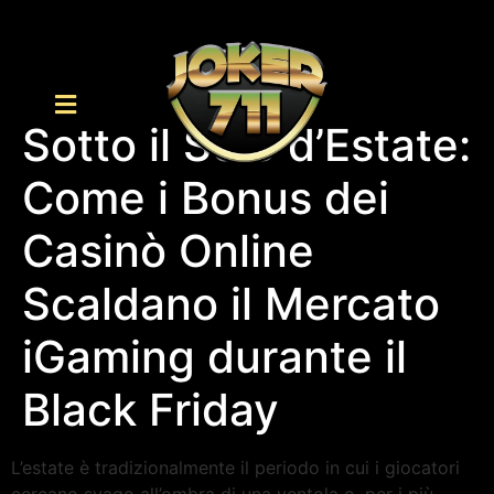
Sotto il Sole d’Estate:
Come i Bonus dei
Casinò Online
Scaldano il Mercato
iGaming durante il
Black Friday
L’estate è tradizionalmente il periodo in cui i giocatori