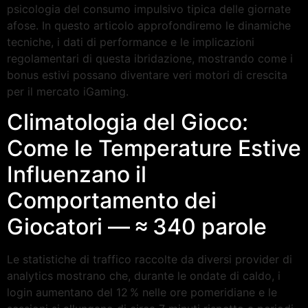
psicologia del consumo impulsivo tipica delle giornate
afose. In questo articolo approfondiremo le dinamiche
tecniche, i dati di performance e le implicazioni
regolamentari di questa ibridazione, mostrando come i
bonus estivi possano diventare veri motori di crescita
per il mercato iGaming.
Climatologia del Gioco:
Come le Temperature Estive
Influenzano il
Comportamento dei
Giocatori — ≈ 340 parole
Le statistiche di traffico raccolte da diversi provider di
analytics mostrano che, durante le ondate di caldo, i
login aumentano del 12 % nelle ore pomeridiane e le