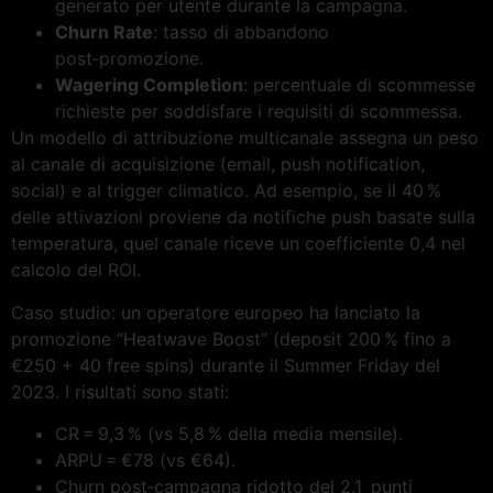
generato per utente durante la campagna.
Churn Rate
: tasso di abbandono
post‑promozione.
Wagering Completion
: percentuale di scommesse
richieste per soddisfare i requisiti di scommessa.
Un modello di attribuzione multicanale assegna un peso
al canale di acquisizione (email, push notification,
social) e al trigger climatico. Ad esempio, se il 40 %
delle attivazioni proviene da notifiche push basate sulla
temperatura, quel canale riceve un coefficiente 0,4 nel
calcolo del ROI.
Caso studio: un operatore europeo ha lanciato la
promozione “Heatwave Boost” (deposit 200 % fino a
€250 + 40 free spins) durante il Summer Friday del
2023. I risultati sono stati:
CR = 9,3 % (vs 5,8 % della media mensile).
ARPU = €78 (vs €64).
Churn post‑campagna ridotto del 2,1 punti