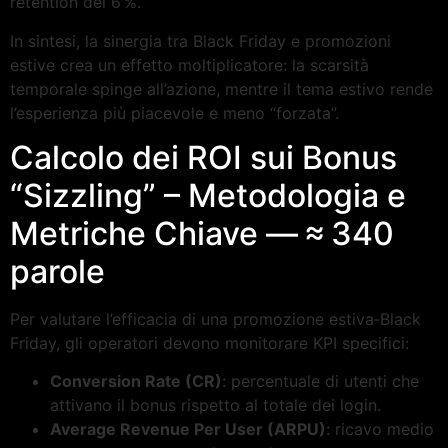
retention del 6 %.
In sintesi, la sinergia tra Black Friday e promozioni
estive crea un effetto moltiplicatore: la scarsità
temporale spinge all’azione, mentre il tema estivo rende
l’esperienza più piacevole e meno “forzata”.
Calcolo dei ROI sui Bonus
“Sizzling” – Metodologia e
Metriche Chiave — ≈ 340
parole
Per valutare l’efficacia di una promozione estiva‑Black
Friday, gli operatori devono monitorare KPI specifici:
Conversion Rate (CR)
: percentuale di utenti che
attivano il bonus rispetto al totale dei login.
Average Revenue Per User (ARPU)
: ricavo medio