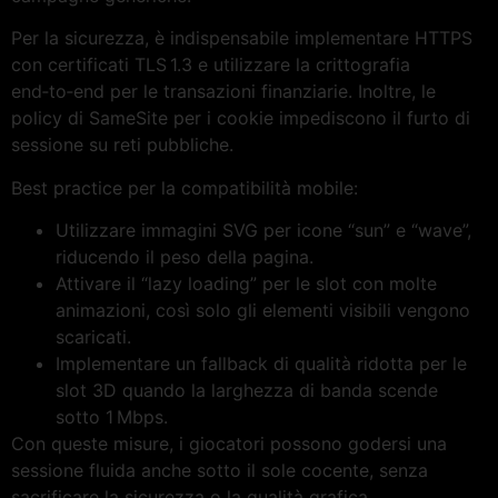
Per la sicurezza, è indispensabile implementare HTTPS
con certificati TLS 1.3 e utilizzare la crittografia
end‑to‑end per le transazioni finanziarie. Inoltre, le
policy di SameSite per i cookie impediscono il furto di
sessione su reti pubbliche.
Best practice per la compatibilità mobile:
Utilizzare immagini SVG per icone “sun” e “wave”,
riducendo il peso della pagina.
Attivare il “lazy loading” per le slot con molte
animazioni, così solo gli elementi visibili vengono
scaricati.
Implementare un fallback di qualità ridotta per le
slot 3D quando la larghezza di banda scende
sotto 1 Mbps.
Con queste misure, i giocatori possono godersi una
sessione fluida anche sotto il sole cocente, senza
sacrificare la sicurezza o la qualità grafica.