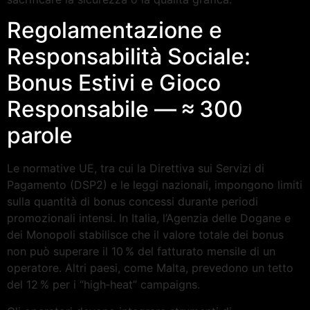
Regolamentazione e
Responsabilità Sociale:
Bonus Estivi e Gioco
Responsabile — ≈ 300
parole
Le normative UE, tra cui la Direttiva sui Servizi di
Pagamento (DSP2) e le leggi nazionali, impongono limiti
sulla quantità di bonus concessi durante periodi
promozionali intensi. In Italia, l’Agenzia delle Dogane e
dei Monopoli stabilisce che il valore totale dei bonus
non può superare il 10 % del fatturato mensile di un
operatore. Altri paesi, come Malta, prevedono un tetto
del 12 % per i “high‑heat” campaigns.