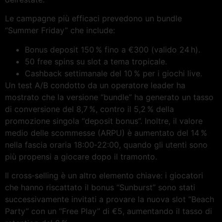
Le campagne più efficaci prevedono un bundle
“Summer Friday” che include:
Bonus deposit 150 % fino a €300 (valido 24 h).
50 free spins su slot a tema tropicale.
Cashback settimanale del 10 % per i giochi live.
Un test A/B condotto da un operatore leader ha
mostrato che la versione “bundle” ha generato un tasso
di conversione del 8,7 %, contro il 5,2 % della
promozione singola “deposit bonus”. Inoltre, il valore
medio delle scommesse (ARPU) è aumentato del 14 %
nella fascia oraria 18:00‑22:00, quando gli utenti sono
più propensi a giocare dopo il tramonto.
Il cross‑selling è un altro elemento chiave: i giocatori
che hanno riscattato il bonus “Sunburst” sono stati
successivamente invitati a provare la nuova slot “Beach
Party” con un “Free Play” di €5, aumentando il tasso di