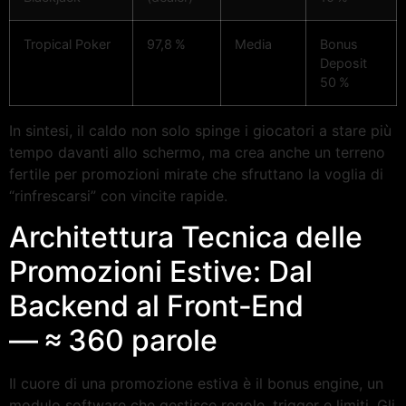
Tropical Poker
97,8 %
Media
Bonus
Deposit
50 %
In sintesi, il caldo non solo spinge i giocatori a stare più
tempo davanti allo schermo, ma crea anche un terreno
fertile per promozioni mirate che sfruttano la voglia di
“rinfrescarsi” con vincite rapide.
Architettura Tecnica delle
Promozioni Estive: Dal
Backend al Front‑End
— ≈ 360 parole
Il cuore di una promozione estiva è il bonus engine, un
modulo software che gestisce regole, trigger e limiti. Gli