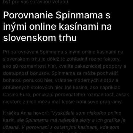
byť pre vás správnou voľbou.
Porovnanie Spinmama s
inými online kasínami na
slovenskom trhu
Pri porovnávaní Spinmama s inými online kasínami na
slovenskom trhu je dôležité zohľadniť rôzne faktory,
ako sú rozmanitosť hier, kvalita zákazníckej podpory a
dostupnosť bonusov. Spinmama sa môže pochváliť
bohatou ponukou hier, vrátane moderných slotov a
obľúbených stolových hier. Iné kasína, ako napríklad
Casino Euro, ponúkajú porovnateľnú rozmanitosť, avšak
niektoré z nich môžu mať lepšie bonusové programy.
Hráčka Anna hovorí:
“Vyskúšala som niekoľko online
kasín, ale Spinmama má najlepšie sloty a ich grafika je
úžasná. V porovnaní s ostatnými kasínami, kde som