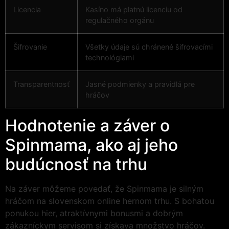
Licencia
Kasíno má platnú licenciu od
regulačného orgánu
Šifrovanie
Všetky údaje sú chránené šifrovacími
technológiami
Transparentnosť
Jasné podmienky a pravidlá pre
hráčov
Hodnotenie a záver o
Spinmama, ako aj jeho
budúcnosť na trhu
Na záver môžeme povedať, že Spinmama je silným
hráčom na slovenskom online hernom trhu. S bohatou
ponukou hier, atraktívnymi bonusmi a dobrým
zákazníckym servisom si získava množstvo hráčov.