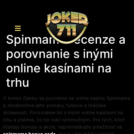
Spinmama recenze a
porovnanie s inými
online kasínami na
trhu
V tomto článku sa pozrieme na online kasíno Spinmama
a zhodnotíme jeho ponuku, funkcie a hráčske
skúsenosti. Porovnáme ho s inými online kasínami na
trhu a zistíme, čo ho robí výnimočným. Pre tých, ktorí
hľadajú bonusy a akcie, nepremeškajte príležitosť na