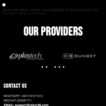
Save my name, email, and website in this browser for
the next time I comment.
OUR PROVIDERS
contact us
WHATSAPP: +6017-619 1613
WECHAT: JOKER-711
EMAIL: support@joker96.com