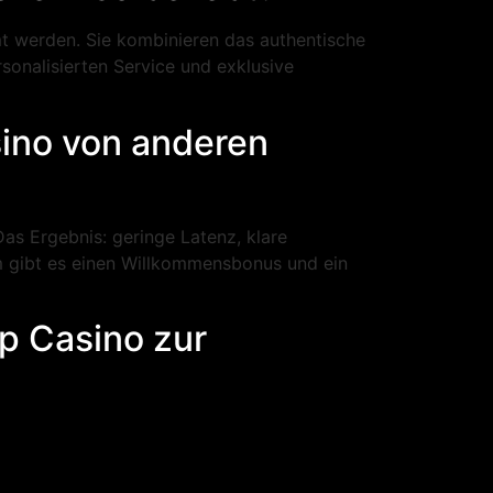
amt werden. Sie kombinieren das authentische
sonalisierten Service und exklusive
sino von anderen
as Ergebnis: geringe Latenz, klare
em gibt es einen Willkommensbonus und ein
p Casino zur