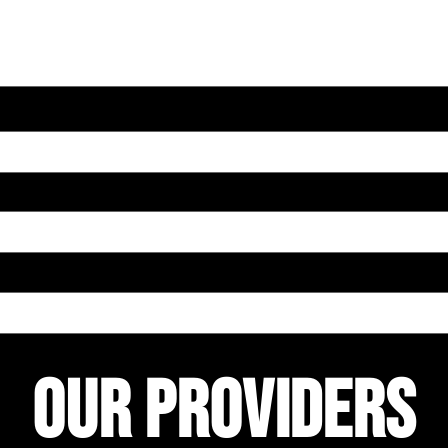
rowser for the next time I comment.
OUR PROVIDERS