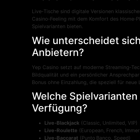
Live‑Tische sind digitale Versionen klassisch
Casino‑Feeling mit dem Komfort des Home‑Play.
Spielvarianten bieten.
Wie unterscheidet sic
Anbietern?
Yep Casino setzt auf moderne Streaming‑Techn
Bildqualität und ein persönlicher Ansprechpa
Bonus ohne Einzahlung, die speziell für neue L
Welche Spielvarianten
Verfügung?
Live‑Blackjack
(Classic, Unlimited, VIP)
Live‑Roulette
(European, French, Immer
Live‑Baccarat
(Punto Banco, Speed)