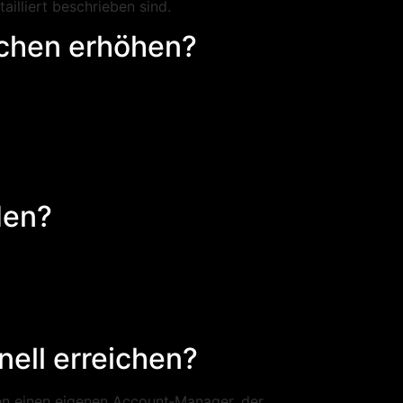
illiert beschrieben sind.
schen erhöhen?
den?
ell erreichen?
ten einen eigenen Account‑Manager, der