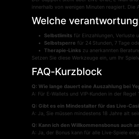
innerhalb von wenigen Minuten reagiert. Die A
Welche verantwortung
Selbstlimits
für Einzahlungen, Verluste 
Selbstsperre
für 24 Stunden, 7 Tage od
Therapie‑Links
zu anerkannten Beratung
Setzen Sie diese Werkzeuge ein, um Ihr Spielv
FAQ‑Kurzblock
Q: Wie lange dauert eine Auszahlung bei Ye
A: Für E‑Wallets und VIP‑Kunden in der Rege
Q: Gibt es ein Mindestalter für das Live‑Cas
A: Ja, Sie müssen mindestens 18 Jahre alt se
Q: Kann ich den Willkommensbonus auch an
A: Ja, der Bonus kann für alle Live‑Spiele ei