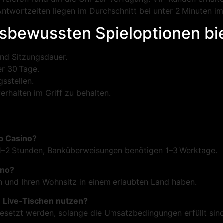
ntwortzeiten liegen im Durchschnitt bei unter 2 Minuten im
sbewussten Spieloptionen bie
und Sitzungsdauer.
er 30 Tage.
sstellen.
erhalten im Griff zu behalten.
p Casino?
l 1–2 Stunden, Banküberweisungen benötigen 1–3 Werktage.
ino?
in und Ihren Wohnsitz in einem erlaubten Land haben.
 Live‑Tischen nutzen?
ngesetzt werden, solange die Umsatzbedingungen erfüllt sind