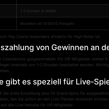
1–2 Stunden (E‑Wallet)
Monatlich mit 10 000 € Preisgeld
on Yep Casino besonders attraktiv für High Roller ist.
Auszahlung von Gewinnen an d
Casinokonto gutgeschrieben. Für VIP‑Mitglieder stehen E‑Wa
 Regel innerhalb von 1–2 Stunden bearbeitet werden. Wichti
eiden.
ibt es speziell für Live‑Spie
f die erste Einzahlung plus 50 Gratis‑Spins für ausgewählte
aben, das Sie sofort an den Live‑Tischen einsetzen können.
f alle Live‑Verluste für VIP‑Mitglieder.