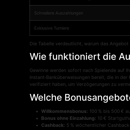
Schnellere Auszahlungen
Exklusive Turniere
Die Tabelle verdeutlicht, warum das Angebot v
Wie funktioniert die 
Gewinne werden sofort nach Spielende auf Ihr 
Instant‑Banküberweisungen bereit, die in der
verifiziert haben, um Verzögerungen zu verm
Welche Bonusangebote g
Willkommensbonus:
100 % bis 500 € au
Bonus ohne Einzahlung:
10 € Startguth
Cashback:
5 % wöchentlicher Cashback au