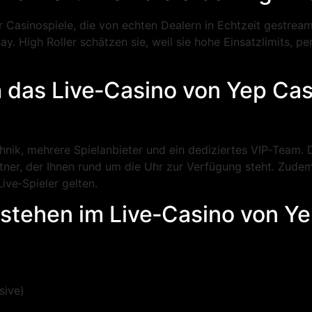
er Casinospiele, die von echten Dealern in Echtzeit gestre
 High Roller schätzen sie, weil sie hohe Einsatzlimits, per
h das Live‑Casino von Yep Ca
ik, mehrere Spielanbieter und ein dediziertes VIP‑Team. D
rtner, der Ihnen rund um die Uhr zur Verfügung steht. Zud
ive‑Spieler gelten.
 stehen im Live‑Casino von Ye
sive)