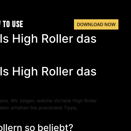
 to Use
DOWNLOAD NOW
ls High Roller das
ls High Roller das
no. Wir zeigen, welche Vorteile High Roller
rdem erhalten Sie praxisnahe Tipps,
llern so beliebt?