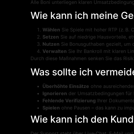
Alle Boni unterliegen klaren Umsatzbedingunge
Wie kann ich meine G
Wählen
Sie Spiele mit hoher RTP (z. B. C
Setzen
Sie auf niedrige Hausvorteile, e
Nutzen
Sie Bonusguthaben gezielt, um d
Verwalten
Sie Ihr Bankroll mit klaren Li
Durch diese Maßnahmen senken Sie das Risiko
Was sollte ich vermeid
Überhöhte Einsätze
ohne ausreichendes
Ignorieren
der Umsatzbedingungen für 
Fehlende Verifizierung
Ihrer Dokumente
Spielen
ohne Pausen – das kann zu impu
Wie kann ich den Kund
Der Support steht über Live‑Chat, E‑Mail un