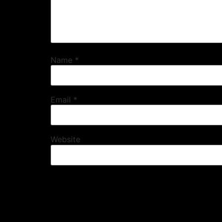
Name
*
Email
*
Website
Save my name, email, and website in this b