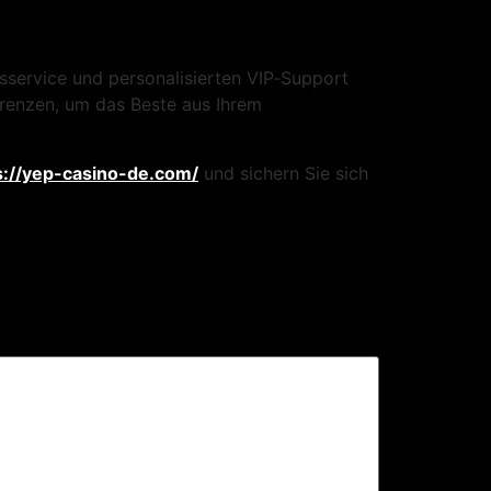
sservice und personalisierten VIP‑Support
Grenzen, um das Beste aus Ihrem
s://yep-casino-de.com/
und sichern Sie sich